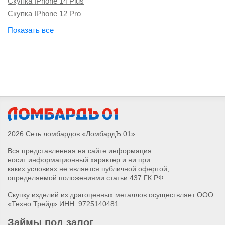
Скупка IPhone 14 Plus
Скупка IPhone 12 Pro
Скупка IPhone 16 Plus
Скупка Apple Watch Series 10
Скупка Apple Watch Ultra 2
Скупка IPhone 16 Pro Max
Скупка IPhone 16 Pro
Скупка IPhone 16
Скупка наушников Airpods Pro Max 2
Скупка наушников Airpods 4
Скупка Magic Keyboard и Magic Mouse
2026 Сеть ломбардов «ЛомбардЪ 01»
Скупка Apple Watch Series 4
Вся представленная на сайте информация
Скупка Apple Watch Series 5
носит информационный характер и ни при
Скупка Apple Watch Series 6
каких условиях не является публичной офертой,
Скупка Apple Watch Series 7
определяемой положениями статьи 437 ГК РФ
Скупка Apple Watch Series 8
Скупку изделий из драгоценных металлов осуществляет ООО
Скупка Apple Watch Series 9
«Техно Трейд» ИНН: 9725140481
Скупка Apple Watch Series SE 2
Займы под залог