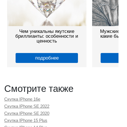
Чем уникальны якутские
Мужские зо
бриллианты: особенности и
какие бываю
ценность
подробнее
по
Смотрите также
Скупка IPhone 16e
Скупка IPhone SE 2022
Скупка IPhone SE 2020
Скупка IPhone 15 Plus