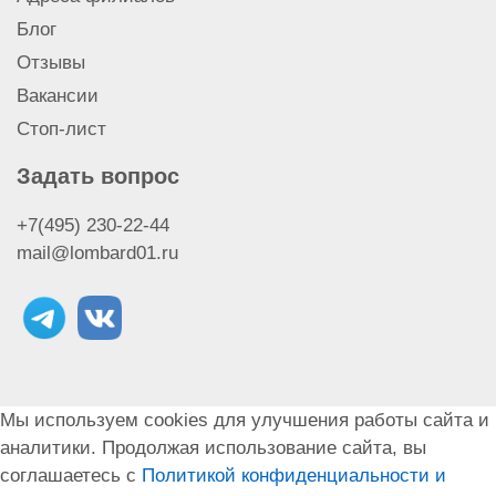
Скупка IPhone 8 Plus
Блог
Скупка IPhone 8
Отзывы
Скупка IPhone SE
Скупка IPhone X
Вакансии
Скупка IPhone Xr
Стоп-лист
Скупка IPhone Xs Max
Скупка наушников Airpods Pro Max
Задать вопрос
Скупка наушников Airpods Pro 2
+7(495) 230-22-44
Скупка наушников Airpods Pro
mail@lombard01.ru
Скупка наушников Airpods 3
Скупка Macbook
Скупка Macbook Air
Скупка Macbook Pro
Скупка моноблока iMac
Скупка Apple Watch Ultra
Мы используем cookies для улучшения работы сайта и
Скупка IPad Air
аналитики. Продолжая использование сайта, вы
Скупка IPhone Xs
соглашаетесь с
Политикой конфиденциальности и
Скупка наушников Airpods 2