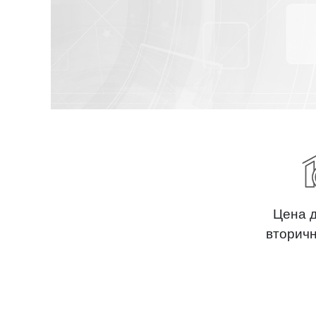
Цена 
вторич