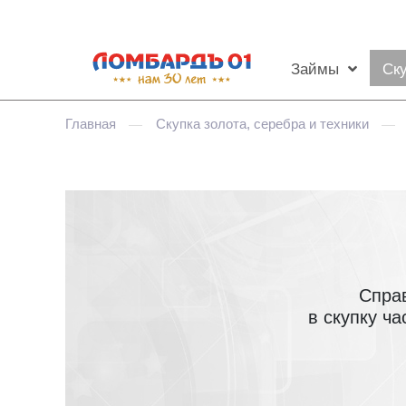
Займы
Ск
Главная
Скупка золота, серебра и техники
—
—
Спра
в скупку ч