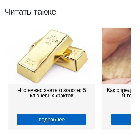
Читать также
Что нужно знать о золоте: 5
Как определи
ключевых фактов
9 точн
подробнее
по