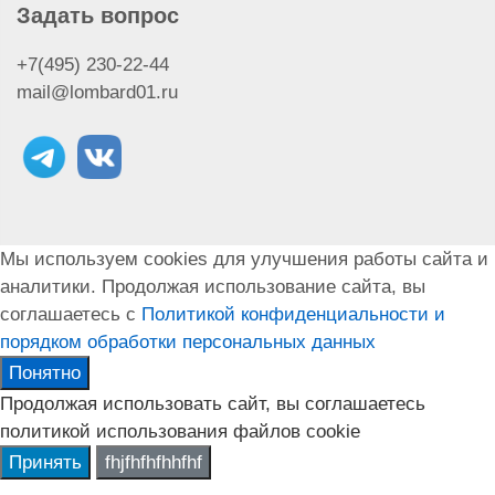
Скупка наушников Airpods Pro Max
Задать вопрос
Скупка наушников Airpods Pro 2
+7(495) 230-22-44
Скупка наушников Airpods Pro
mail@lombard01.ru
Скупка наушников Airpods 3
Скупка Macbook
Скупка Macbook Air
Скупка Macbook Pro
Скупка моноблока iMac
Скупка Apple Watch Ultra
Мы используем cookies для улучшения работы сайта и
Скупка IPad Air
аналитики. Продолжая использование сайта, вы
Скупка IPhone Xs
соглашаетесь с
Политикой конфиденциальности и
Скупка наушников Airpods 2
порядком обработки персональных данных
Скупка ноутбука Apple
Скупка Apple TV
Понятно
Продолжая использовать сайт, вы соглашаетесь
политикой использования файлов cookie
Принять
fhjfhfhfhhfhf