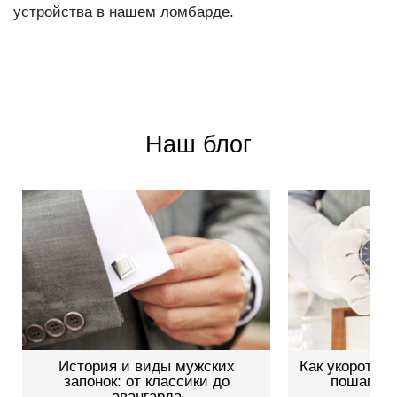
устройства в нашем ломбарде.
Наш блог
История и виды мужских
Как укоротить
запонок: от классики до
пошагово
авангарда