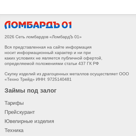
Скупка IPhone 16 Pro
Скупка IPhone 16
Скупка наушников Airpods Pro Max 2
Скупка наушников Airpods 4
Скупка Magic Keyboard и Magic Mouse
2026 Сеть ломбардов «ЛомбардЪ 01»
Скупка Apple Watch Series 4
Вся представленная на сайте информация
Скупка Apple Watch Series 5
носит информационный характер и ни при
Скупка Apple Watch Series 6
каких условиях не является публичной офертой,
Скупка Apple Watch Series 7
определяемой положениями статьи 437 ГК РФ
Скупка Apple Watch Series 8
Скупку изделий из драгоценных металлов осуществляет ООО
Скупка Apple Watch Series 9
«Техно Трейд» ИНН: 9725140481
Скупка Apple Watch Series SE 2
Займы под залог
Скупка Apple Watch Series SE
Скупка IPad Pro
Тарифы
Скупка IPhone 11
Прейскурант
Скупка IPhone 11 Pro
Ювелирные изделия
Скупка IPhone 11 Pro Max
Техника
Скупка IPhone 12