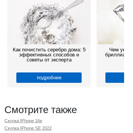
Чем уникальны якутские
Мужские зо
бриллианты: особенности и
какие бываю
ценность
подробнее
по
Смотрите также
Скупка IPhone 16e
Скупка IPhone SE 2022