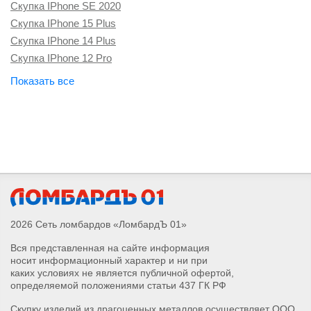
Скупка IPhone SE 2020
Скупка IPhone 15 Plus
Скупка IPhone 14 Plus
Скупка IPhone 12 Pro
Скупка IPhone 16 Plus
Скупка Apple Watch Series 10
Скупка Apple Watch Ultra 2
Скупка IPhone 16 Pro Max
Скупка IPhone 16 Pro
Скупка IPhone 16
Скупка наушников Airpods Pro Max 2
Скупка наушников Airpods 4
Скупка Magic Keyboard и Magic Mouse
2026 Сеть ломбардов «ЛомбардЪ 01»
Скупка Apple Watch Series 4
Вся представленная на сайте информация
Скупка Apple Watch Series 5
носит информационный характер и ни при
Скупка Apple Watch Series 6
каких условиях не является публичной офертой,
Скупка Apple Watch Series 7
определяемой положениями статьи 437 ГК РФ
Скупка Apple Watch Series 8
Скупку изделий из драгоценных металлов осуществляет ООО