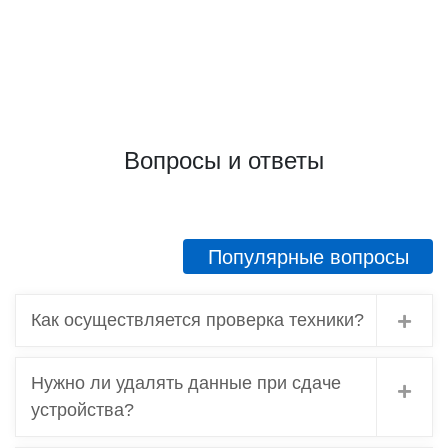
сравнить 2 ломбарда, которые я посетила.
Первый- там где у меня хотели принять
золото за цену из прошлого, и этот, где
проверили и дали честную оценку. Ещё раз
спасибо! Советую, если что, иметь в виду этот
адрес!
Вопросы и ответы
Популярные вопросы
Как осуществляется проверка техники?
Нужно ли удалять данные при сдаче
устройства?