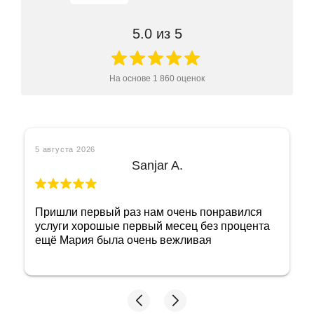
5.0
из 5
На основе
1 860
оценок
5 августа 2026
Ольга Б
Отличный ломбард! Как же в нем себя
чувствуешь спокойно, понимая, что имеешь
дело с порядочными людьми! Огромное
спасибо сотруднице Марине! Очень приятная
женщина и добросовестный сотрудник!
Побольше бы таких, тогда и не придется
переживать, как бы не нарваться на какую
нибудь нечестность с оценкой! Мне довелось