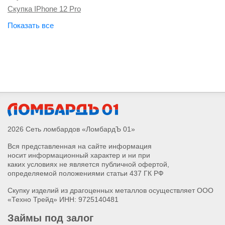
Скупка IPhone 14 Plus
Скупка IPhone 12 Pro
Скупка IPhone 16 Plus
Скупка Apple Watch Series 10
Скупка Apple Watch Ultra 2
Скупка IPhone 16 Pro Max
Скупка IPhone 16 Pro
Скупка IPhone 16
Скупка наушников Airpods Pro Max 2
Скупка наушников Airpods 4
Скупка Magic Keyboard и Magic Mouse
2026 Сеть ломбардов «ЛомбардЪ 01»
Скупка Apple Watch Series 4
Вся представленная на сайте информация
Скупка Apple Watch Series 5
носит информационный характер и ни при
Скупка Apple Watch Series 6
каких условиях не является публичной офертой,
Скупка Apple Watch Series 7
определяемой положениями статьи 437 ГК РФ
Скупка Apple Watch Series 8
Скупку изделий из драгоценных металлов осуществляет ООО
Скупка Apple Watch Series 9
«Техно Трейд» ИНН: 9725140481
Скупка Apple Watch Series SE 2