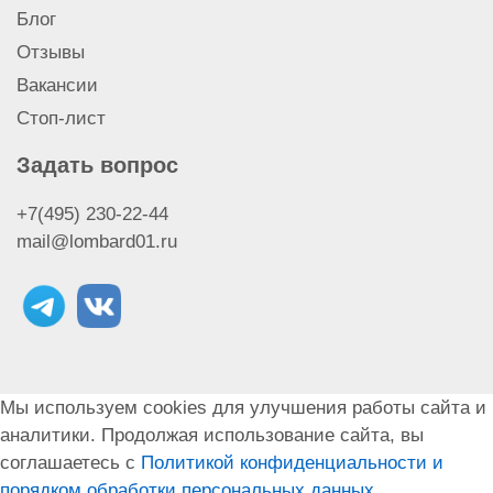
Адреса филиалов
Скупка IPhone 8 Plus
Блог
Скупка IPhone 8
Отзывы
Скупка IPhone SE
Скупка IPhone X
Вакансии
Скупка IPhone Xr
Стоп-лист
Скупка IPhone Xs Max
Скупка наушников Airpods Pro Max
Задать вопрос
Скупка наушников Airpods Pro 2
+7(495) 230-22-44
Скупка наушников Airpods Pro
mail@lombard01.ru
Скупка наушников Airpods 3
Скупка Macbook
Скупка Macbook Air
Скупка Macbook Pro
Скупка моноблока iMac
Скупка Apple Watch Ultra
Мы используем cookies для улучшения работы сайта и
Скупка IPad Air
аналитики. Продолжая использование сайта, вы
Скупка IPhone Xs
соглашаетесь с
Политикой конфиденциальности и
Скупка наушников Airpods 2