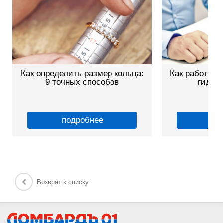
Как определить размер кольца:
Как работает
9 точных способов
гид дл
подробнее
по
Возврат к списку