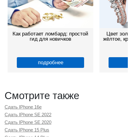
ой
Цвет золота: чем отличаются
Как почис
жёлтое, красное, белое и другие
эффект
оттенки
сове
подробнее
Смотрите также
Сдать IPhone 16e
Сдать IPhone SE 2022
Сдать IPhone SE 2020
Сдать IPhone 15 Plus