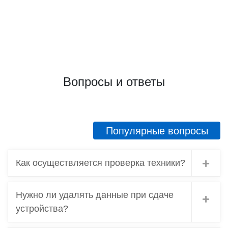
сравнить 2 ломбарда, которые я посетила.
Первый- там где у меня хотели принять
золото за цену из прошлого, и этот, где
проверили и дали честную оценку. Ещё раз
спасибо! Советую, если что, иметь в виду этот
адрес!
Вопросы и ответы
Популярные вопросы
Как осуществляется проверка техники?
Нужно ли удалять данные при сдаче
устройства?