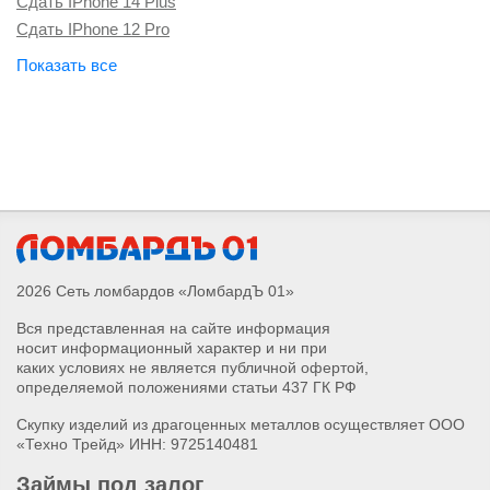
Сдать IPhone 14 Plus
Сдать IPhone 12 Pro
Сдать IPhone 16 Plus
Сдать Apple Watch Series 10
Сдать Apple Watch Ultra 2
Сдать IPhone 16 Pro Max
Сдать IPhone 16 Pro
Сдать IPhone 16
Сдать наушники Airpods Pro Max 2
Сдать наушники Airpods 4
Сдать Apple Watch Series 4
2026 Сеть ломбардов «ЛомбардЪ 01»
Сдать Apple Watch Series 5
Вся представленная на сайте информация
Сдать Apple Watch Series 6
носит информационный характер и ни при
Сдать Apple Watch Series 7
каких условиях не является публичной офертой,
Сдать Apple Watch Series 8
определяемой положениями статьи 437 ГК РФ
Сдать Apple Watch Series 9
Скупку изделий из драгоценных металлов осуществляет ООО
Сдать Apple Watch Series SE 2
«Техно Трейд» ИНН: 9725140481
Сдать Apple Watch Series SE