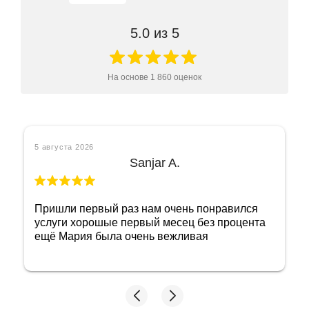
5.0
из 5
На основе
1 860
оценок
5 августа 2026
Ольга Б
Отличный ломбард! Как же в нем себя
чувствуешь спокойно, понимая, что имеешь
дело с порядочными людьми! Огромное
спасибо сотруднице Марине! Очень приятная
женщина и добросовестный сотрудник!
Побольше бы таких, тогда и не придется
переживать, как бы не нарваться на какую
нибудь нечестность с оценкой! Мне довелось