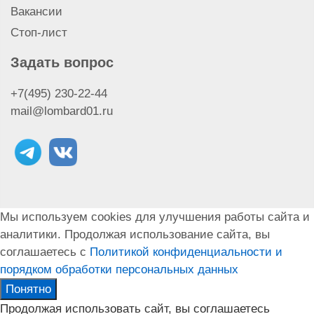
Сдать IPhone Xr
Вакансии
Сдать IPhone Xs Max
Стоп-лист
Сдать наушники Airpods Pro Max
Сдать наушники Airpods Pro 2
Задать вопрос
Сдать наушники Airpods Pro
+7(495) 230-22-44
Сдать наушники Airpods 3
mail@lombard01.ru
Сдать моноблок iMac
Сдать MacBook Air
Сдать MacBook Pro
Сдать Magic Keyboard и Magic Mouse
Сдать Apple Watch Ultra
Сдать IPad Air
Мы используем cookies для улучшения работы сайта и
Сдать IPhone Xs
аналитики. Продолжая использование сайта, вы
Сдать наушники Airpods 2
соглашаетесь с
Политикой конфиденциальности и
Сдать ноутбук Apple
порядком обработки персональных данных
Сдать Apple TV
Сдать Macbook
Понятно
Продолжая использовать сайт, вы соглашаетесь