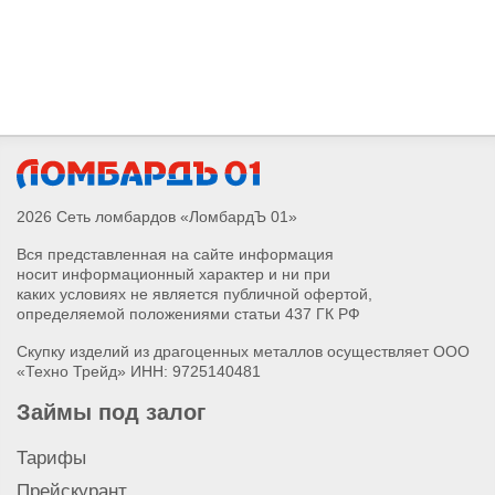
Сдать Apple Watch Series 10
Сдать Apple Watch Ultra 2
Сдать IPhone 16 Pro Max
Сдать IPhone 16 Pro
Сдать IPhone 16
Сдать наушники Airpods Pro Max 2
Сдать наушники Airpods 4
Сдать Apple Watch Series 4
2026 Сеть ломбардов «ЛомбардЪ 01»
Сдать Apple Watch Series 5
Вся представленная на сайте информация
Сдать Apple Watch Series 6
носит информационный характер и ни при
Сдать Apple Watch Series 7
каких условиях не является публичной офертой,
Сдать Apple Watch Series 8
определяемой положениями статьи 437 ГК РФ
Сдать Apple Watch Series 9
Скупку изделий из драгоценных металлов осуществляет ООО
Сдать Apple Watch Series SE 2
«Техно Трейд» ИНН: 9725140481
Сдать Apple Watch Series SE
Займы под залог
Сдать IPad Pro
Сдать IPhone 11
Тарифы
Сдать IPhone 11 Pro
Прейскурант