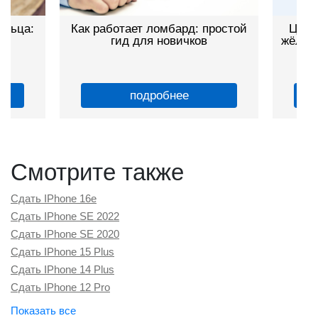
Как работает ломбард: простой
Цвет золота
гид для новичков
жёлтое, красн
о
подробнее
по
Смотрите также
Сдать IPhone 16e
Сдать IPhone SE 2022
Сдать IPhone SE 2020
Сдать IPhone 15 Plus
Сдать IPhone 14 Plus
Сдать IPhone 12 Pro
Сдать IPhone 16 Plus