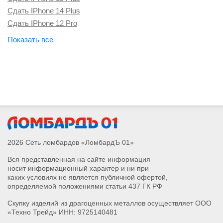
Сдать IPhone 12 Pro
Сдать IPhone 16 Plus
Сдать Apple Watch Series 10
Сдать Apple Watch Ultra 2
Сдать IPhone 16 Pro Max
Сдать IPhone 16 Pro
Сдать IPhone 16
Сдать наушники Airpods Pro Max 2
Сдать наушники Airpods 4
Сдать Apple Watch Series 4
2026 Сеть ломбардов «ЛомбардЪ 01»
Сдать Apple Watch Series 5
Вся представленная на сайте информация
Сдать Apple Watch Series 6
носит информационный характер и ни при
Сдать Apple Watch Series 7
каких условиях не является публичной офертой,
Сдать Apple Watch Series 8
определяемой положениями статьи 437 ГК РФ
Сдать Apple Watch Series 9
Скупку изделий из драгоценных металлов осуществляет ООО
Сдать Apple Watch Series SE 2
«Техно Трейд» ИНН: 9725140481
Сдать Apple Watch Series SE
Займы под залог
Сдать IPad Pro