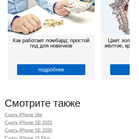
Как работает ломбард: простой
Цвет золота
гид для новичков
жёлтое, красн
о
подробнее
по
Смотрите также
Сдать IPhone 16e
Сдать IPhone SE 2022
Сдать IPhone SE 2020
Сдать IPhone 15 Plus
Сдать IPhone 14 Plus