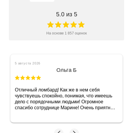
5.0
из 5
На основе
1 857
оценок
5 августа 2026
Марси У.
Спасибо большое специалисту Ольге за
быструю работу и вежливые общение!