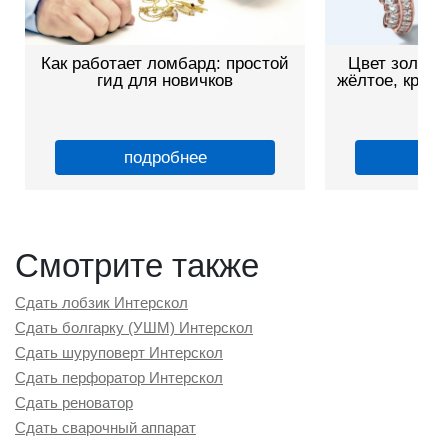
Как работает ломбард: простой
Цвет золота
гид для новичков
жёлтое, красн
о
подробнее
по
Смотрите также
Сдать лобзик Интерскол
Сдать болгарку (УШМ) Интерскол
Сдать шуруповерт Интерскол
Сдать перфоратор Интерскол
Сдать реноватор
Сдать сварочный аппарат