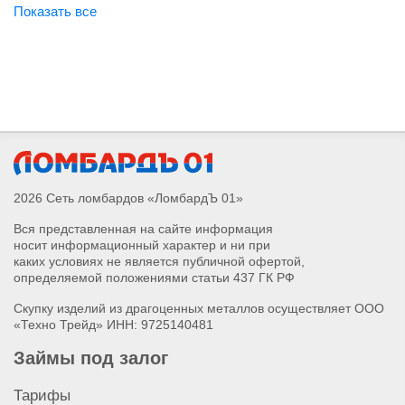
Сдать лазерный нивелир
Сдать трассоискатель
Сдать шлифмашину
Сдать фрезер
Сдать лазерный уровень
Сдать лобзик Makita
Сдать болгарку (УШМ) Makita
Сдать шуруповерт Makita
Сдать перфоратор
2026 Сеть ломбардов «ЛомбардЪ 01»
Сдать электроинструмент
Вся представленная на сайте информация
Сдать лобзик Metabo
носит информационный характер и ни при
Сдать лобзик Bosch
каких условиях не является публичной офертой,
Сдать лобзик
определяемой положениями статьи 437 ГК РФ
Сдать болгарку (УШМ) AEG
Скупку изделий из драгоценных металлов осуществляет ООО
Сдать болгарку (УШМ) DeWalt
«Техно Трейд» ИНН: 9725140481
Сдать болгарку (УШМ) Bosch
Займы под залог
Сдать болгарку (УШМ) Metabo
Сдать болгарку (УШМ)
Тарифы