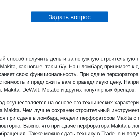
Отделение "Сходненск
Героев Панфиловцев ул
Задать вопрос
Отделение "Тёплый Ст
Новоясеневский пр-кт.
выход 4)
ый способ получить деньги за ненужную строительную 
kita, как новые, так и б/у. Наш ломбард принимает к с
раняет свою функциональность. При сдаче перфоратора
о стоимость и предложить вам справедливую цену. Напр
, Makita, DeWalt, Metabo и других популярных брендов.
д осуществляется на основе его технических характери
 Makita. Чем лучше сохранен строительный инструмент
тся при сдаче в ломбард модели перфораторов Makita 
повторно. Важно, что при сдаче перфоратора Makita в 
бращения. Также можно сдать технику в Trade-in и полу