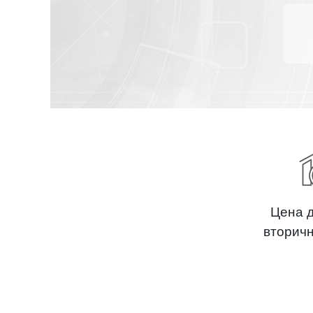
Цена 
вторич