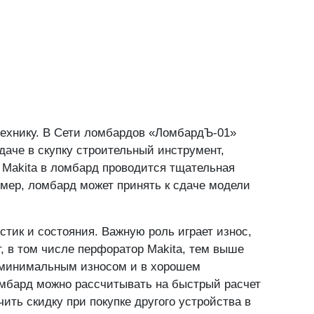
ая"
, 1/2 (метро «Сходненская», выход 2)
Подробнее
ан"
, 2Ас1, ТЦ "Твин Плаза" (метро «Тёплый Стан»,
Подробнее
технику. В Сети ломбардов «ЛомбардЪ-01»
даче в скупку строительный инструмент,
 Makita в ломбард проводится тщательная
имер, ломбард может принять к сдаче модели
стик и состояния. Важную роль играет износ,
, в том числе перфоратор Makita, тем выше
с минимальным износом и в хорошем
ломбард можно рассчитывать на быстрый расчет
чить скидку при покупке другого устройства в