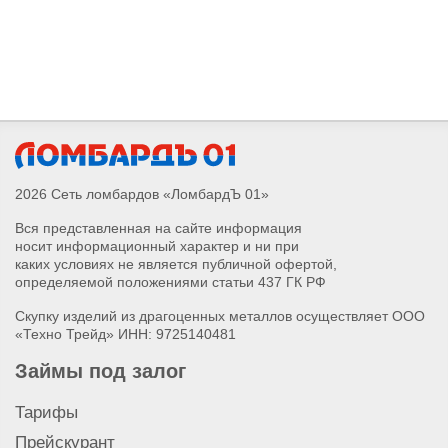
Сдать трассоискатель
Сдать шлифмашину
Сдать фрезер
Сдать лазерный уровень
Сдать лобзик Makita
Сдать болгарку (УШМ) Makita
Сдать шуруповерт Makita
Сдать перфоратор
2026 Сеть ломбардов «ЛомбардЪ 01»
Сдать электроинструмент
Вся представленная на сайте информация
Сдать лобзик Metabo
носит информационный характер и ни при
Сдать лобзик Bosch
каких условиях не является публичной офертой,
Сдать лобзик
определяемой положениями статьи 437 ГК РФ
Сдать болгарку (УШМ) AEG
Скупку изделий из драгоценных металлов осуществляет ООО
Сдать болгарку (УШМ) DeWalt
«Техно Трейд» ИНН: 9725140481
Сдать болгарку (УШМ) Bosch
Займы под залог
Сдать болгарку (УШМ) Metabo
Сдать болгарку (УШМ)
Тарифы
Сдать шуруповерт AEG
Прейскурант