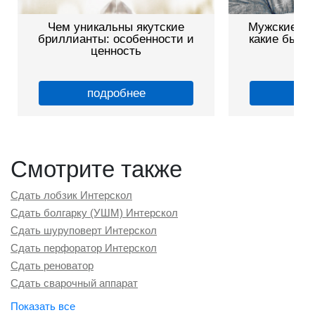
Чем уникальны якутские
Мужские зо
бриллианты: особенности и
какие бываю
ценность
подробнее
по
Смотрите также
Сдать лобзик Интерскол
Сдать болгарку (УШМ) Интерскол
Сдать шуруповерт Интерскол
Сдать перфоратор Интерскол
Сдать реноватор
Сдать сварочный аппарат
Сдать лазерный нивелир