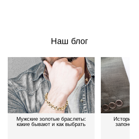
Наш блог
Мужские золотые браслеты:
История и
какие бывают и как выбрать
запонок: 
ав