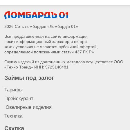
Скупка мобильного телефона Nokia
Скупка мобильного телефона Vivo
Скупка мобильного телефона Infinix
Скупка мобильного телефона Redmi
2026 Сеть ломбардов «ЛомбардЪ 01»
Скупка мобильного телефона Tecno
Вся представленная на сайте информация
Скупка мобильного телефона Huawei
носит информационный характер и ни при
Скупка мобильного телефона Realme
каких условиях не является публичной офертой,
Скупка мобильного телефона Honor
определяемой положениями статьи 437 ГК РФ
Скупка мобильного телефона Xiaomi
Скупку изделий из драгоценных металлов осуществляет ООО
Скупка мобильного телефона Samsung
«Техно Трейд» ИНН: 9725140481
Займы под залог
Тарифы
Прейскурант
Ювелирные изделия
Техника
Скупка