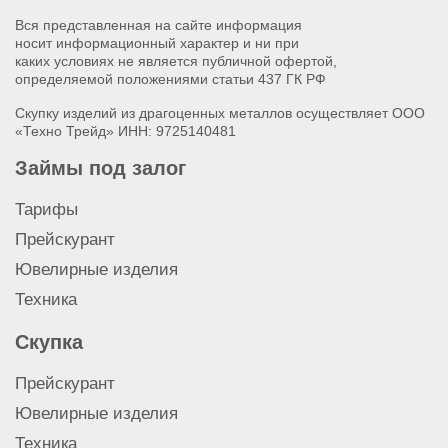
2026 Сеть ломбардов «ЛомбардЪ 01»
Скупка мобильного телефона Tecno
Вся представленная на сайте информация
Скупка мобильного телефона Huawei
носит информационный характер и ни при
Скупка мобильного телефона Realme
каких условиях не является публичной офертой,
Скупка мобильного телефона Honor
определяемой положениями статьи 437 ГК РФ
Скупка мобильного телефона Xiaomi
Скупку изделий из драгоценных металлов осуществляет ООО
Скупка мобильного телефона Samsung
«Техно Трейд» ИНН: 9725140481
Займы под залог
Тарифы
Прейскурант
Ювелирные изделия
Техника
Скупка
Прейскурант
Ювелирные изделия