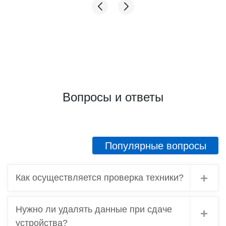
переживать, как бы не нарваться на какую
нибудь нечестность с оценкой! Мне довелось
сравнить 2 ломбарда, которые я посетила.
Первый- там где у меня хотели принять
золото за цену из прошлого, и этот, где
проверили и дали честную оценку. Ещё раз
спасибо! Советую, если что, иметь в виду этот
адрес!
Вопросы и ответы
Популярные вопросы
Как осуществляется проверка техники?
Нужно ли удалять данные при сдаче