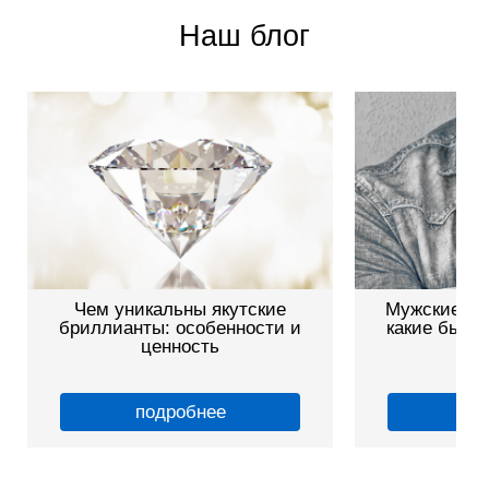
Наш блог
Чем уникальны якутские
Мужские зо
бриллианты: особенности и
какие бываю
ценность
подробнее
по