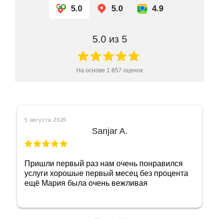
5.0
5.0
4.9
5.0
из 5
На основе
1 857
оценок
5 августа 2026
Ольга Б
Отличный ломбард! Как же в нем себя
чувствуешь спокойно, понимая, что имеешь
дело с порядочными людьми! Огромное
спасибо сотруднице Марине! Очень приятная
женщина и добросовестный сотрудник!
Побольше бы таких, тогда и не придется