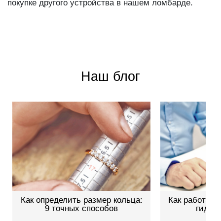
Наш блог
Как определить размер кольца:
Как работает
9 точных способов
гид дл