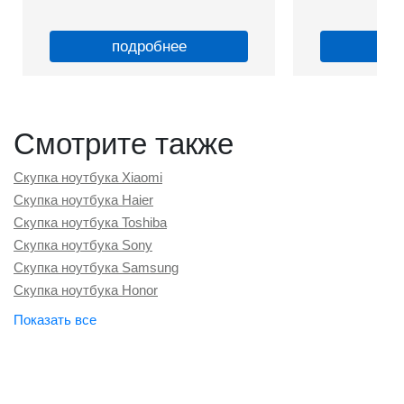
подробнее
по
Смотрите также
Скупка ноутбука Xiaomi
Скупка ноутбука Haier
Скупка ноутбука Toshiba
Скупка ноутбука Sony
Скупка ноутбука Samsung
Скупка ноутбука Honor
Скупка ноутбука Dell
Скупка ноутбука MSI
Скупка ноутбука Huawei
Скупка ноутбука Lenovo
Скупка ноутбука Acer
Скупка ноутбука Asus