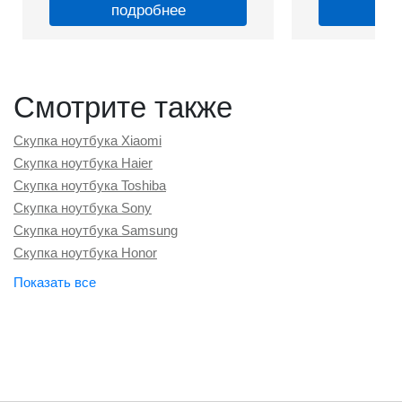
подробнее
по
Смотрите также
Скупка ноутбука Xiaomi
Скупка ноутбука Haier
Скупка ноутбука Toshiba
Скупка ноутбука Sony
Скупка ноутбука Samsung
Скупка ноутбука Honor
Скупка ноутбука Dell
Скупка ноутбука MSI
Скупка ноутбука Huawei
Скупка ноутбука Lenovo
Скупка ноутбука Acer
Скупка ноутбука Asus