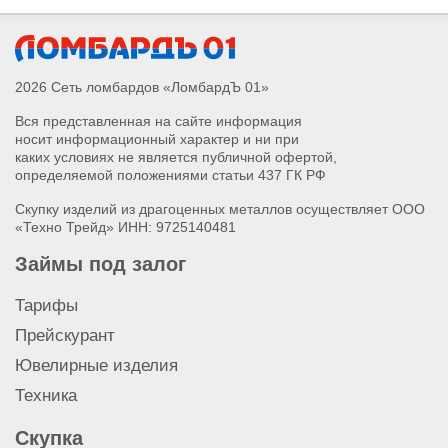
Сдать золотую подвеску с бриллиантом
Сдать золотые серьги с бриллиантом
Сдать золотое кольцо с бриллиантом
Сдать лом золота
2026 Сеть ломбардов «ЛомбардЪ 01»
Сдать золотые запонки
Вся представленная на сайте информация
Сдать золотые часы
носит информационный характер и ни при
Сдать золотой крестик
каких условиях не является публичной офертой,
Сдать золотые монеты
определяемой положениями статьи 437 ГК РФ
Сдать золотую подвеску
Скупку изделий из драгоценных металлов осуществляет ООО
Сдать золотое обручальное кольцо
«Техно Трейд» ИНН: 9725140481
Сдать золотое колье
Займы под залог
Сдать золотую брошь
Сдать золотой браслет
Тарифы
Сдать золотые серьги
Прейскурант
Сдать золотое кольцо
Ювелирные изделия
Сдать золотую цепочку
Техника
Сдать золото 958 пробы
Сдать золото 916 пробы