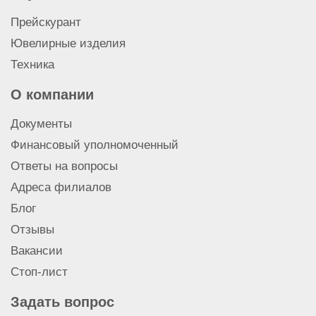
Скупка
Сдать золото 900 пробы
Сдать золото 583 пробы
Прейскурант
Сдать золото 500 пробы
Ювелирные изделия
Сдать золото 375 пробы
Техника
Сдать золото 999 пробы
Сдать золото 750 пробы
О компании
Сдать золото 585 пробы
Документы
Сдать ювелирные изделия из золота
Сдать золотой слиток
Финансовый уполномоченный
Ответы на вопросы
Адреса филиалов
Блог
Отзывы
Вакансии
Стоп-лист
Задать вопрос