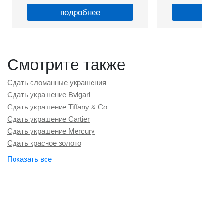
подробнее
по
Смотрите также
Сдать сломанные украшения
Сдать украшение Bvlgari
Сдать украшение Tiffany & Co.
Сдать украшение Cartier
Сдать украшение Mercury
Сдать красное золото
Сдать белое золото
Сдать золотые коронки
Сдать золотые пусеты
Сдать золотое колье с бриллиантом
Сдать золотой браслет с бриллиантом