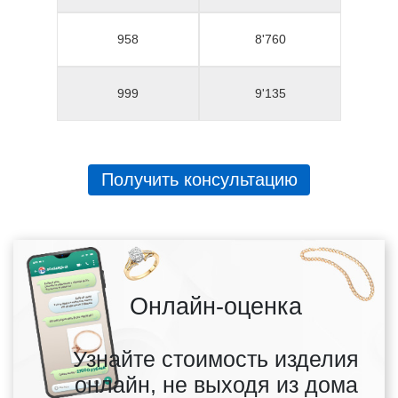
958
8'760
999
9'135
Получить консультацию
Онлайн-оценка
Узнайте стоимость изделия
онлайн, не выходя из дома