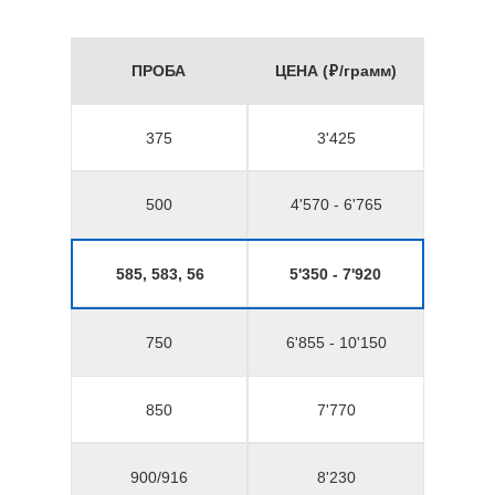
ПРОБА
ЦЕНА (₽/грамм)
375
3'425
500
4'570 - 6'765
585, 583, 56
5'350 - 7'920
750
6'855 - 10'150
850
7'770
900/916
8'230