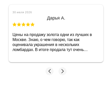
30 июля 2026
Дарья А.
Цены на продажу золота одни из лучших в
Москве. Знаю, о чем говорю, так как
оценивала украшения в нескольких
ломбардах. В итоге продала тут очень
выгодно. Обслуживание быстрое, экспертное
и вежливое. Уже посоветовала на будущее
этот ломбард всем друзьям и родне.