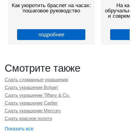
Как укоротить браслет на часах:
На каком
пошаговое руководство
обручальные 
и современн
подробнее
по
Смотрите также
Сдать сломанные украшения
Сдать украшение Bvlgari
Сдать украшение Tiffany & Co.
Сдать украшение Cartier
Сдать украшение Mercury
Сдать красное золото
Сдать белое золото
Сдать золотые коронки