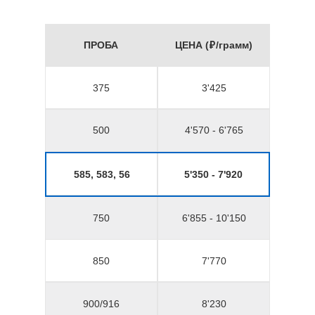
ПРОБА
ЦЕНА (₽/грамм)
375
3'425
500
4'570 - 6'765
585, 583, 56
5'350 - 7'920
750
6'855 - 10'150
850
7'770
900/916
8'230