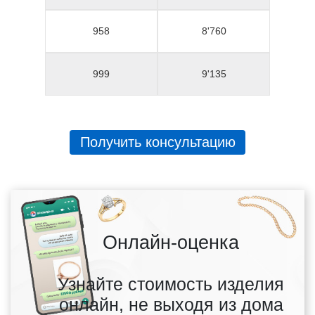
958
8'760
999
9'135
Получить консультацию
Онлайн-оценка
Узнайте стоимость изделия
онлайн, не выходя из дома