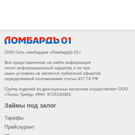
Сдать золотые пусеты
Сдать золотое колье с бриллиантом
Сдать золотой браслет с бриллиантом
Сдать золотую подвеску с бриллиантом
Сдать золотые серьги с бриллиантом
Сдать золотое кольцо с бриллиантом
Сдать лом золота
2026 Сеть ломбардов «ЛомбардЪ 01»
Сдать золотые запонки
Вся представленная на сайте информация
Сдать золотые часы
носит информационный характер и ни при
Сдать золотой крестик
каких условиях не является публичной офертой,
Сдать золотые монеты
определяемой положениями статьи 437 ГК РФ
Сдать золотую подвеску
Скупку изделий из драгоценных металлов осуществляет ООО
Сдать золотое обручальное кольцо
«Техно Трейд» ИНН: 9725140481
Сдать золотое колье
Займы под залог
Сдать золотую брошь
Сдать золотой браслет
Тарифы
Сдать золотые серьги
Прейскурант
Сдать золотое кольцо