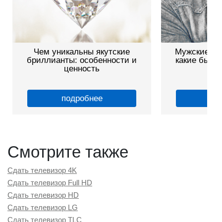
Чем уникальны якутские
Мужские зо
бриллианты: особенности и
какие бываю
ценность
подробнее
по
Смотрите также
Сдать телевизор 4K
Сдать телевизор Full HD
Сдать телевизор HD
Сдать телевизор LG
Сдать телевизор TLC