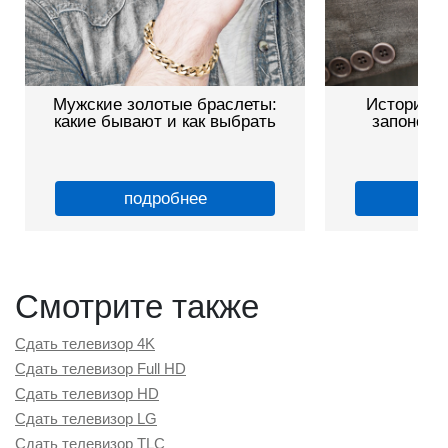
Мужские золотые браслеты:
История и
какие бывают и как выбрать
запонок: 
ав
подробнее
по
Смотрите также
Сдать телевизор 4K
Сдать телевизор Full HD
Сдать телевизор HD
Сдать телевизор LG
Сдать телевизор TLC