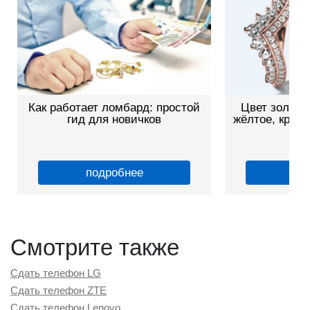
Как работает ломбард: простой
Цвет золота
гид для новичков
жёлтое, красн
о
подробнее
по
Смотрите также
Сдать телефон LG
Сдать телефон ZTE
Сдать телефон Lenovo