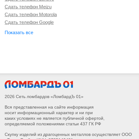
Сдать телефон Meizu
Сдать телефон Motorola
Сдать телефон Google
Сдать телефон Sony
Сдать телефон Vertu
Сдать телефон OnePlus
Сдать телефон Oppo
Сдать телефон Poco
Сдать телефон Nokia
Сдать телефон Vivo
Сдать телефон Infinix
Сдать телефон Redmi
2026 Сеть ломбардов «ЛомбардЪ 01»
Сдать телефон Tecno
Вся представленная на сайте информация
Сдать телефон Huawei
носит информационный характер и ни при
Сдать телефон Realme
каких условиях не является публичной офертой,
Сдать телефон Honor
определяемой положениями статьи 437 ГК РФ
Сдать телефон Xiaomi
Скупку изделий из драгоценных металлов осуществляет ООО
Сдать телефон Samsung