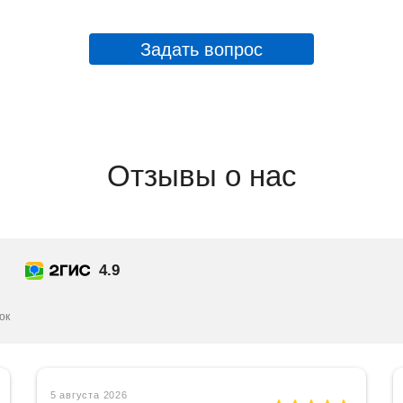
Отделение "Сходненск
Героев Панфиловцев ул
Задать вопрос
Отделение "Тёплый Ст
Новоясеневский пр-кт.
выход 4)
Отзывы о нас
4.9
ок
5 августа 2026