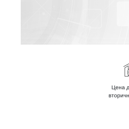
Цена 
вторич