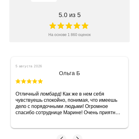
5.0
из 5
На основе
1 860
оценок
5 августа 2026
Ольга Б
Отличный ломбард! Как же в нем себя
чувствуешь спокойно, понимая, что имеешь
дело с порядочными людьми! Огромное
спасибо сотруднице Марине! Очень приятная
женщина и добросовестный сотрудник!
Побольше бы таких, тогда и не придется
переживать, как бы не нарваться на какую
нибудь нечестность с оценкой! Мне довелось