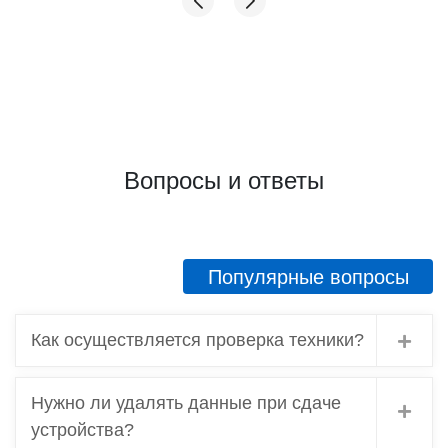
сравнить 2 ломбарда, которые я посетила.
Первый- там где у меня хотели принять
золото за цену из прошлого, и этот, где
проверили и дали честную оценку. Ещё раз
спасибо! Советую, если что, иметь в виду этот
адрес!
Вопросы и ответы
Популярные вопросы
Как осуществляется проверка техники?
Нужно ли удалять данные при сдаче
устройства?