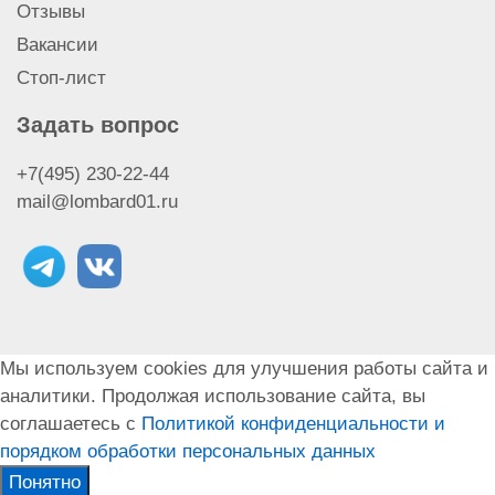
Отзывы
Продать IPhone Xs Max
Продать наушники Airpods Pro Max 2
Вакансии
Продать наушники Airpods Pro Max
Стоп-лист
Продать наушники Airpods Pro 2
Продать наушники Airpods Pro
Задать вопрос
Продать наушники Airpods 4
+7(495) 230-22-44
Продать наушники Airpods 3
mail@lombard01.ru
Продать моноблок iMac
Продать MacBook Air
Продать ноутбук Apple
Продать MacBook Pro
Продать Magic Keyboard и Magic Mouse
Продать Apple Watch Ultra
Мы используем cookies для улучшения работы сайта и
Продать IPad Air
аналитики. Продолжая использование сайта, вы
Продать IPhone Xs
соглашаетесь с
Политикой конфиденциальности и
Продать наушники Airpods 2
порядком обработки персональных данных
Продать MacBook
Продать Apple TV
Понятно