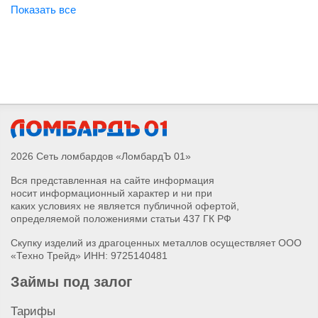
Продать Apple Watch Series 4
Продать Apple Watch Series 5
Продать Apple Watch Series 6
Продать Apple Watch Series 7
Продать Apple Watch Series 8
Продать Apple Watch Series 9
Продать Apple Watch Series 10
Продать Apple Watch Series SE 2
Продать Apple Watch Series SE
2026 Сеть ломбардов «ЛомбардЪ 01»
Продать Apple Watch Ultra 2
Вся представленная на сайте информация
Продать IPad Pro
носит информационный характер и ни при
Продать IPhone 11 Pro Max
каких условиях не является публичной офертой,
Продать IPhone 11 Pro
определяемой положениями статьи 437 ГК РФ
Продать IPhone 11
Скупку изделий из драгоценных металлов осуществляет ООО
Продать IPhone 12
«Техно Трейд» ИНН: 9725140481
Продать IPhone 12 Pro Max
Займы под залог
Продать IPhone 12 mini
Продать IPhone 13 mini
Тарифы