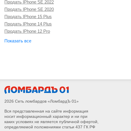
Продать IPhone SE 2022
Продать IPhone SE 2020
Продать IPhone 15 Plus
Продать IPhone 14 Plus
Продать IPhone 12 Pro
Продать Apple Watch Series 4
Продать Apple Watch Series 5
Продать Apple Watch Series 6
Продать Apple Watch Series 7
Продать Apple Watch Series 8
Продать Apple Watch Series 9
Продать Apple Watch Series 10
Продать Apple Watch Series SE 2
Продать Apple Watch Series SE
2026 Сеть ломбардов «ЛомбардЪ 01»
Продать Apple Watch Ultra 2
Вся представленная на сайте информация
Продать IPad Pro
носит информационный характер и ни при
Продать IPhone 11 Pro Max
каких условиях не является публичной офертой,
Продать IPhone 11 Pro
определяемой положениями статьи 437 ГК РФ