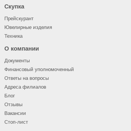
Продать перфоратор Milwaukee
Скупка
Продать перфоратор Bosch
Продать перфоратор
Прейскурант
Продать строительный миксер
Ювелирные изделия
Продать гайковерт
Техника
Продать монтажный пистолет
Продать отбойный молоток
О компании
Продать электропилу
Документы
Продать торцовочную пилу
Продать циркулярную пилу
Финансовый уполномоченный
Продать дрель
Ответы на вопросы
Продать лобзик Makita
Адреса филиалов
Продать болгарку (УШМ) Makita
Блог
Продать шуруповерт Makita
Отзывы
Продать перфоратор Makita
Продать электроинструмент
Вакансии
Стоп-лист