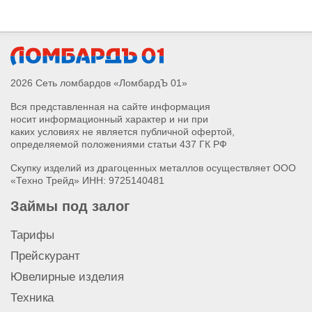
Продать лазерный уровень
Продать лобзик Metabo
Продать лобзик Bosch
Продать лобзик
Продать болгарку (УШМ) AEG
2026 Сеть ломбардов «ЛомбардЪ 01»
Продать болгарку (УШМ) DeWalt
Вся представленная на сайте информация
Продать болгарку (УШМ) Bosch
носит информационный характер и ни при
Продать болгарку (УШМ) Metabo
каких условиях не является публичной офертой,
Продать болгарку (УШМ)
определяемой положениями статьи 437 ГК РФ
Продать шуруповерт AEG
Скупку изделий из драгоценных металлов осуществляет ООО
Продать шуруповерт DeWalt
«Техно Трейд» ИНН: 9725140481
Продать шуруповерт Bosch
Займы под залог
Продать шуруповерт Metabo
Продать шуруповерт
Тарифы
Продать перфоратор AEG
Прейскурант
Продать перфоратор Metabo
Ювелирные изделия
Продать перфоратор DeWalt
Техника
Продать перфоратор Hilti