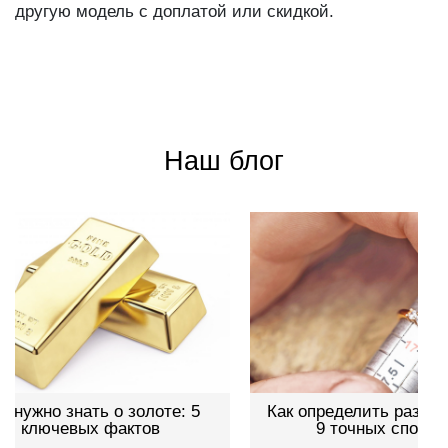
другую модель с доплатой или скидкой.
Наш блог
Как определить размер кольца:
Как работает
9 точных способов
гид дл