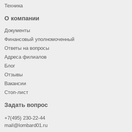
Продать гайковерт
Техника
Продать монтажный пистолет
Продать отбойный молоток
О компании
Продать электропилу
Документы
Продать торцовочную пилу
Продать циркулярную пилу
Финансовый уполномоченный
Продать дрель
Ответы на вопросы
Продать лобзик Makita
Адреса филиалов
Продать болгарку (УШМ) Makita
Блог
Продать шуруповерт Makita
Отзывы
Продать перфоратор Makita
Продать электроинструмент
Вакансии
Стоп-лист
Задать вопрос
+7(495) 230-22-44
mail@lombard01.ru