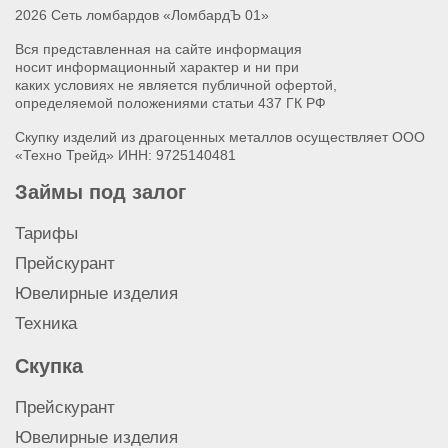
Продать болгарку (УШМ) AEG
2026 Сеть ломбардов «ЛомбардЪ 01»
Продать болгарку (УШМ) DeWalt
Вся представленная на сайте информация
Продать болгарку (УШМ) Bosch
носит информационный характер и ни при
Продать болгарку (УШМ) Metabo
каких условиях не является публичной офертой,
Продать болгарку (УШМ)
определяемой положениями статьи 437 ГК РФ
Продать шуруповерт AEG
Скупку изделий из драгоценных металлов осуществляет ООО
Продать шуруповерт DeWalt
«Техно Трейд» ИНН: 9725140481
Продать шуруповерт Bosch
Займы под залог
Продать шуруповерт Metabo
Продать шуруповерт
Тарифы
Продать перфоратор AEG
Прейскурант
Продать перфоратор Metabo
Ювелирные изделия
Продать перфоратор DeWalt
Техника
Продать перфоратор Hilti
Продать перфоратор Milwaukee
Скупка
Продать перфоратор Bosch
Продать перфоратор
Прейскурант
Продать строительный миксер
Ювелирные изделия