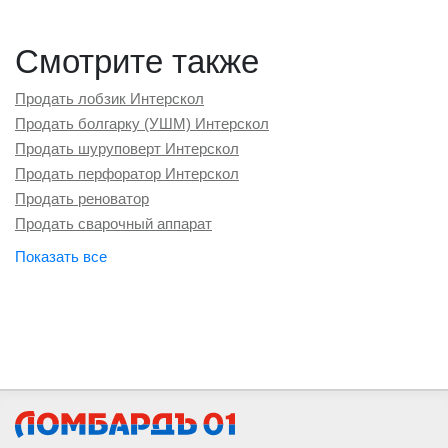
Смотрите также
Продать лобзик Интерскол
Продать болгарку (УШМ) Интерскол
Продать шуруповерт Интерскол
Продать перфоратор Интерскол
Продать реноватор
Продать сварочный аппарат
Продать лазерный нивелир
Продать трассоискатель
Продать шлифмашину
Продать фрезер
Продать лазерный уровень
Продать лобзик Metabo
Продать лобзик Bosch
Продать лобзик