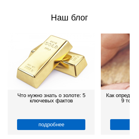
Наш блог
Что нужно знать о золоте: 5
Как определи
ключевых фактов
9 точн
подробнее
по