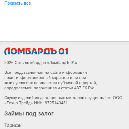
Заложить золотые коронки
Заложить золотые пусеты
Заложить золотую подвеску с бриллиантом
Заложить золотое колье с бриллиантом
Заложить золотой браслет с бриллиантом
Заложить золотые серьги с бриллиантом
Заложить золотое кольцо с бриллиантом
Заложить золотое обручальное кольцо
Заложить золотой слиток
2026 Сеть ломбардов «ЛомбардЪ 01»
Заложить лом золота
Вся представленная на сайте информация
Заложить золотые запонки
носит информационный характер и ни при
Заложить золотые часы
каких условиях не является публичной офертой,
Заложить золотой крестик
определяемой положениями статьи 437 ГК РФ
Заложить золотые монеты
Скупку изделий из драгоценных металлов осуществляет ООО
Заложить золотую подвеску
«Техно Трейд» ИНН: 9725140481
Заложить золотое колье
Займы под залог
Заложить золотую брошь
Заложить золотой браслет
Тарифы