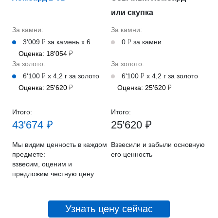
или скупка
За камни:
За камни:
3'009 ₽ за камень х 6
0 ₽ за камни
Оценка: 18'054 ₽
За золото:
За золото:
6'100 ₽ х 4,2 г за золото
6'100 ₽ х 4,2 г за золото
Оценка: 25'620 ₽
Оценка: 25'620 ₽
Итого:
Итого:
43'674 ₽
25'620 ₽
Мы видим ценность в каждом
Взвесили и забыли основную
предмете:
его ценность
взвесим, оценим и
предложим честную цену
Узнать цену сейчас