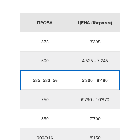
ПРОБА
ЦЕНА (₽/грамм)
375
3'395
500
4'525 - 7'245
585, 583, 56
5'300 - 8'480
750
6'790 - 10'870
850
7'700
900/916
8'150