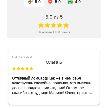
5.0
5.0
4.9
5.0
из 5
На основе
1 860
оценок
5 августа 2026
Ольга Б
Отличный ломбард! Как же в нем себя
чувствуешь спокойно, понимая, что имеешь
дело с порядочными людьми! Огромное
спасибо сотруднице Марине! Очень приятная
женщина и добросовестный сотрудник!
Побольше бы таких, тогда и не придется
переживать, как бы не нарваться на какую