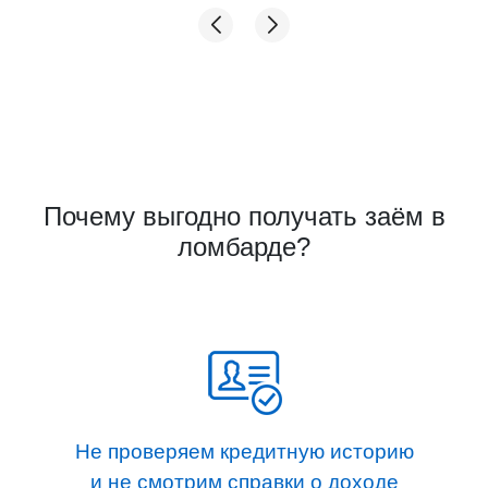
нибудь нечестность с оценкой! Мне довелось
сравнить 2 ломбарда, которые я посетила.
Первый- там где у меня хотели принять
золото за цену из прошлого, и этот, где
проверили и дали честную оценку. Ещё раз
спасибо! Советую, если что, иметь в виду этот
адрес!
Почему выгодно получать заём в
ломбарде?
Не проверяем кредитную историю
и не смотрим справки о доходе