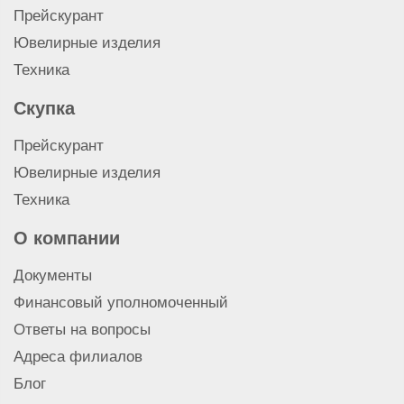
Заложить золотые серьги
Прейскурант
Заложить золото 583 пробы
Ювелирные изделия
Заложить золотое кольцо
Техника
Заложить золотую цепочку
Заложить золото 958 пробы
Скупка
Заложить золото 916 пробы
Заложить золото 900 пробы
Прейскурант
Заложить золото 500 пробы
Ювелирные изделия
Заложить золото 375 пробы
Техника
Заложить золото 999 пробы
Заложить золото 750 пробы
О компании
Заложить золото 585 пробы
Документы
Финансовый уполномоченный
Ответы на вопросы
Адреса филиалов
Блог