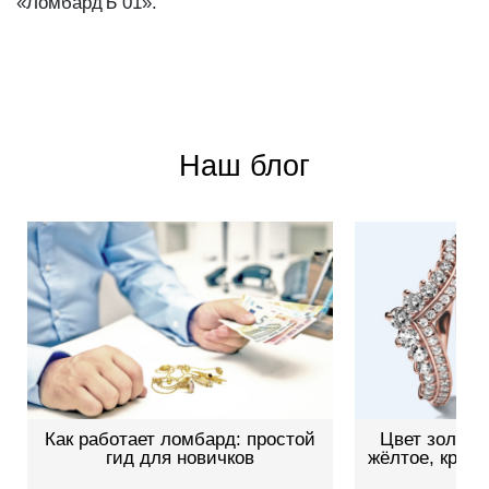
«ЛомбардЪ 01».
Наш блог
Как работает ломбард: простой
Цвет золота
гид для новичков
жёлтое, красн
о