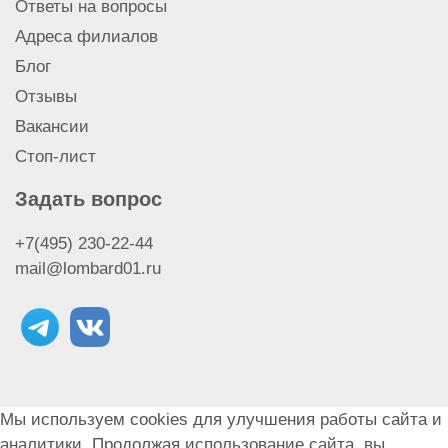
Ответы на вопросы
Займ под залог золота 500 пробы
Адреса филиалов
Займ под залог золота 375 пробы
Блог
Займ под залог золота 999 пробы
Отзывы
Займ под залог золота 750 пробы
Займ под залог золота 585 пробы
Вакансии
Займ под залог золота
Стоп-лист
Займ под залог золотого кольца
Задать вопрос
+7(495) 230-22-44
mail@lombard01.ru
Мы используем cookies для улучшения работы сайта и
аналитики. Продолжая использование сайта, вы