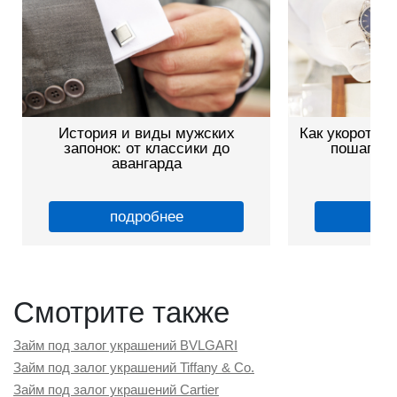
История и виды мужских
Как укоротить
запонок: от классики до
пошагово
авангарда
подробнее
по
Смотрите также
Займ под залог украшений BVLGARI
Займ под залог украшений Tiffany & Co.
Займ под залог украшений Cartier