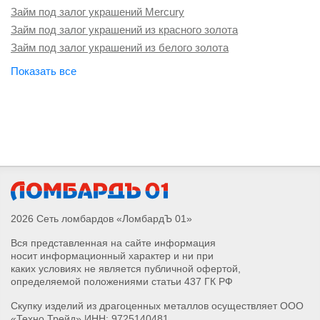
Займ под залог украшений Mercury
Займ под залог украшений из красного золота
Займ под залог украшений из белого золота
Займ под залог золотых коронок
Займ под залог золотых пусет
Займ под залог подвески с бриллиантом
Займ под залог колье с бриллиантом
Займ под залог браслета с бриллиантом
Займ под залог серёг с бриллиантом
Займ под залог кольца с бриллиантом
Займ под залог серебряных монет
Займ под залог столового серебра
2026 Сеть ломбардов «ЛомбардЪ 01»
Займ под залог серебра 999 пробы
Вся представленная на сайте информация
Займ под залог серебра 900 пробы
носит информационный характер и ни при
Займ под залог серебра 925 пробы
каких условиях не является публичной офертой,
Займ под залог серебра 875 пробы
определяемой положениями статьи 437 ГК РФ
Займ под залог серебра 830 пробы
Скупку изделий из драгоценных металлов осуществляет ООО
Займ под залог серебра 800 пробы
«Техно Трейд» ИНН: 9725140481