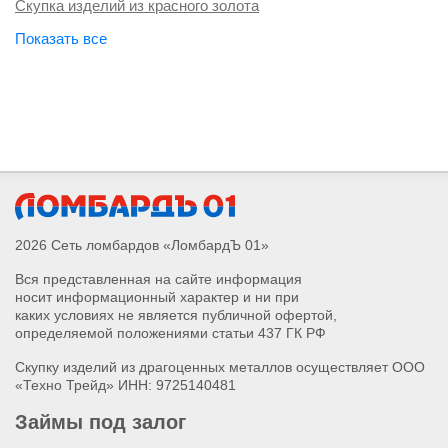
Скупка изделий из красного золота
Скупка изделий из белого золота
Скупка золотых коронок
Скупка золотых пусет
Скупка золотого колье с бриллиантом
Скупка золотого браслета с бриллиантом
Скупка золотой подвески с бриллиантом
Скупка золотых серег с бриллиантом
Скупка золотого кольца с бриллиантом
Скупка золотого слитка
2026 Сеть ломбардов «ЛомбардЪ 01»
Скупка золотых запонок
Вся представленная на сайте информация
Скупка золотых часов
носит информационный характер и ни при
Скупка золотых обручальных колец
каких условиях не является публичной офертой,
Скупка золотого крестика
определяемой положениями статьи 437 ГК РФ
Скупка золотых монет
Скупку изделий из драгоценных металлов осуществляет ООО
Скупка золотой подвески
«Техно Трейд» ИНН: 9725140481
Скупка золотого колье
Займы под залог
Скупка золотой броши