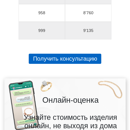
958
8'760
999
9'135
Получить консультацию
Онлайн-оценка
Узнайте стоимость изделия
онлайн, не выходя из дома