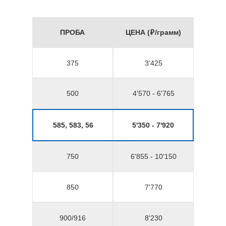
ПРОБА
ЦЕНА (₽/грамм)
375
3'425
500
4'570 - 6'765
585, 583, 56
5'350 - 7'920
750
6'855 - 10'150
850
7'770
900/916
8'230