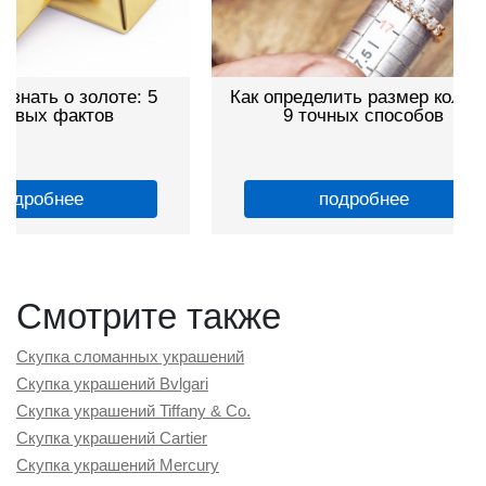
Как определить размер кольца:
Как работает
9 точных способов
гид дл
подробнее
по
Смотрите также
Скупка сломанных украшений
Скупка украшений Bvlgari
Скупка украшений Tiffany & Co.
Скупка украшений Cartier
Скупка украшений Mercury