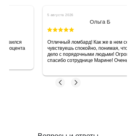
5 августа 2026
Ольга Б
Отличный ломбард! Как же в нем себя
чувствуешь спокойно, понимая, что имеешь
дело с порядочными людьми! Огромное
спасибо сотруднице Марине! Очень приятная
женщина и добросовестный сотрудник!
Побольше бы таких, тогда и не придется
переживать, как бы не нарваться на какую
нибудь нечестность с оценкой! Мне довелось
сравнить 2 ломбарда, которые я посетила.
Первый- там где у меня хотели принять
золото за цену из прошлого, и этот, где
проверили и дали честную оценку. Ещё раз
спасибо! Советую, если что, иметь в виду этот
адрес!