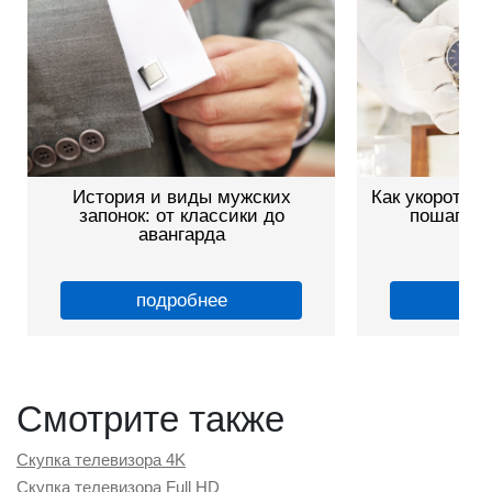
История и виды мужских
Как укоротить
запонок: от классики до
пошагово
авангарда
подробнее
по
Смотрите также
Скупка телевизора 4K
Скупка телевизора Full HD