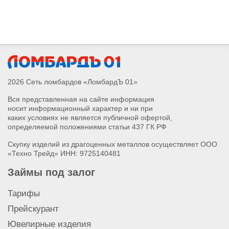
Скупка лазерного уровня
Скупка трассоискателя
Скупка перфоратора
Скупка шуруповерта
Скупка болгарки (УШМ)
Скупка лобзика
2026 Сеть ломбардов «ЛомбардЪ 01»
Скупка строительного миксера
Вся представленная на сайте информация
Скупка лобзика Metabo
носит информационный характер и ни при
Скупка лобзика Bosch
каких условиях не является публичной офертой,
Скупка болгарки (УШМ) AEG
определяемой положениями статьи 437 ГК РФ
Скупка болгарки (УШМ) DeWalt
Скупку изделий из драгоценных металлов осуществляет ООО
Скупка болгарки (УШМ) Bosch
«Техно Трейд» ИНН: 9725140481
Скупка болгарки (УШМ) Metabo
Займы под залог
Скупка шуруповерта AEG
Скупка шуруповерта DeWalt
Тарифы
Скупка шуруповерта Bosch
Прейскурант
Скупка шуруповерта Metabo
Ювелирные изделия
Скупка перфоратора AEG