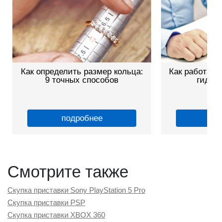
Как определить размер кольца:
Как работает
9 точных способов
гид дл
подробнее
по
Смотрите также
Скупка приставки Sony PlayStation 5 Pro
Скупка приставки PSP