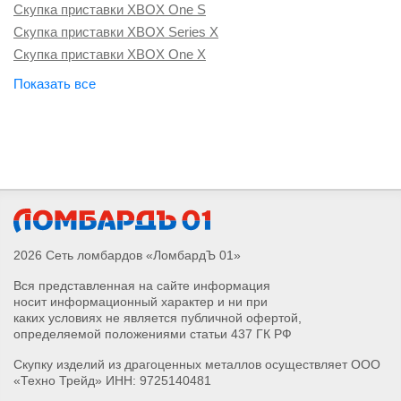
Скупка приставки XBOX 360
Скупка приставки XBOX One S
Скупка приставки XBOX Series X
Скупка приставки XBOX One X
Скупка приставки Sony PlayStation 3
Скупка приставки Sony PlayStation 4
Скупка приставки Sony PlayStation 4 Pro
Скупка приставки Sony PlayStation 5
Скупка приставки Sony PlayStation 4 Slim
Скупка приставки Sony PlayStation Vito
Скупка приставки Sony PlayStation VR
2026 Сеть ломбардов «ЛомбардЪ 01»
Вся представленная на сайте информация
носит информационный характер и ни при
каких условиях не является публичной офертой,
определяемой положениями статьи 437 ГК РФ
Скупку изделий из драгоценных металлов осуществляет ООО
«Техно Трейд» ИНН: 9725140481