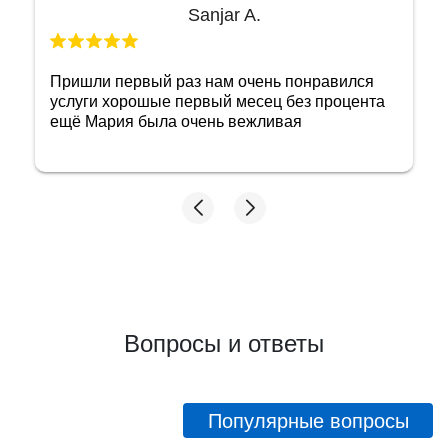
Ольга Б
Отличный ломбард! Как же в нем себя
чувствуешь спокойно, понимая, что имеешь
дело с порядочными людьми! Огромное
спасибо сотруднице Марине! Очень приятная
женщина и добросовестный сотрудник!
Побольше бы таких, тогда и не придется
переживать, как бы не нарваться на какую
нибудь нечестность с оценкой! Мне довелось
сравнить 2 ломбарда, которые я посетила.
Первый- там где у меня хотели принять
золото за цену из прошлого, и этот, где
проверили и дали честную оценку. Ещё раз
спасибо! Советую, если что, иметь в виду этот
адрес!
Вопросы и ответы
Популярные вопросы