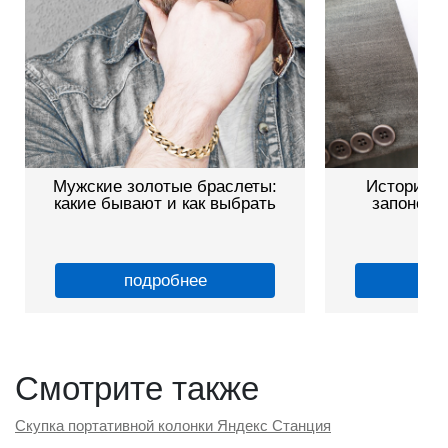
История и виды мужских
Как укоротить
запонок: от классики до
пошагово
авангарда
подробнее
по
Смотрите также
Скупка портативной колонки Яндекс Станция