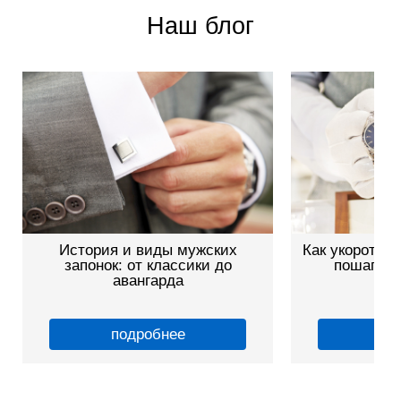
Наш блог
История и виды мужских
Как укоротить
запонок: от классики до
пошагово
авангарда
подробнее
по