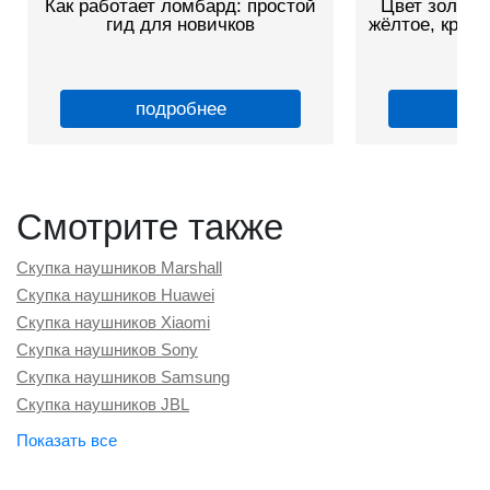
Как работает ломбард: простой
Цвет золота
гид для новичков
жёлтое, красн
о
подробнее
по
Смотрите также
Скупка наушников Marshall
Скупка наушников Huawei
Скупка наушников Xiaomi
Скупка наушников Sony
Скупка наушников Samsung
Скупка наушников JBL