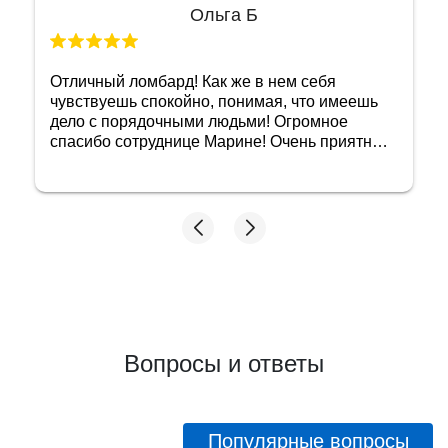
Ольга Б
Отличный ломбард! Как же в нем себя
чувствуешь спокойно, понимая, что имеешь
дело с порядочными людьми! Огромное
спасибо сотруднице Марине! Очень приятная
женщина и добросовестный сотрудник!
Побольше бы таких, тогда и не придется
переживать, как бы не нарваться на какую
нибудь нечестность с оценкой! Мне довелось
сравнить 2 ломбарда, которые я посетила.
Первый- там где у меня хотели принять
золото за цену из прошлого, и этот, где
проверили и дали честную оценку. Ещё раз
спасибо! Советую, если что, иметь в виду этот
адрес!
Вопросы и ответы
Популярные вопросы