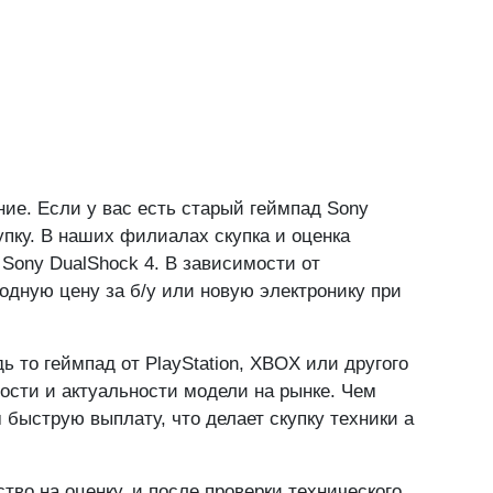
ая"
, 1/2 (метро «Сходненская», выход 2)
Подробнее
ан"
, 2Ас1, ТЦ "Твин Плаза" (метро «Тёплый Стан»,
Подробнее
ние. Если у вас есть старый геймпад Sony
упку. В наших филиалах скупка и оценка
Sony DualShock 4. В зависимости от
одную цену за б/у или новую электронику при
 то геймпад от PlayStation, XBOX или другого
ности и актуальности модели на рынке. Чем
 быструю выплату, что делает скупку техники а
тво на оценку, и после проверки технического