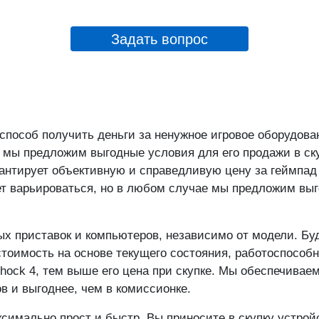
Отделение "Сходненск
Героев Панфиловцев ул
Задать вопрос
Отделение "Тёплый Ст
Новоясеневский пр-кт.
выход 4)
способ получить деньги за ненужное игровое оборудова
, мы предложим выгодные условия для его продажи в ск
антирует объективную и справедливую цену за геймпад 
т варьироваться, но в любом случае мы предложим выг
 приставок и компьютеров, независимо от модели. Будь
стоимость на основе текущего состояния, работоспособ
ock 4, тем выше его цена при скупке. Мы обеспечиваем
 и выгоднее, чем в комиссионке.
симально прост и быстр. Вы приносите в скупку устройс