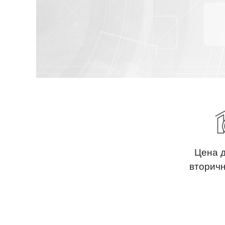
Цена 
вторич