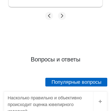
женщина и добросовестный сотрудник!
Побольше бы таких, тогда и не придется
переживать, как бы не нарваться на какую
нибудь нечестность с оценкой! Мне довелось
сравнить 2 ломбарда, которые я посетила.
Первый- там где у меня хотели принять
золото за цену из прошлого, и этот, где
проверили и дали честную оценку. Ещё раз
спасибо! Советую, если что, иметь в виду этот
адрес!
Вопросы и ответы
Популярные вопросы
Насколько правильно и объективно
происходит оценка ювелирного