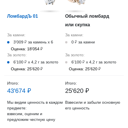
ЛомбардЪ 01
Обычный ломбард
или скупка
За камни:
За камни:
3'009 ₽ за камень х 6
0 ₽ за камни
Оценка: 18'054 ₽
За золото:
За золото:
6'100 ₽ х 4,2 г за золото
6'100 ₽ х 4,2 г за золото
Оценка: 25'620 ₽
Оценка: 25'620 ₽
Итого:
Итого:
43'674 ₽
25'620 ₽
Мы видим ценность в каждом
Взвесили и забыли основную
предмете:
его ценность
взвесим, оценим и
предложим честную цену