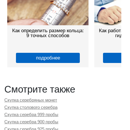
Как определить размер кольца:
Как работает
9 точных способов
гид дл
подробнее
по
Смотрите также
Скупка серебряных монет
Скупка столового серебра
Скупка серебра 999 пробы
Скупка серебра 900 пробы