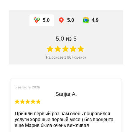
5.0
5.0
4.9
5.0
из 5
На основе
1 867
оценок
5 августа 2026
Ольга Б
Отличный ломбард! Как же в нем себя
чувствуешь спокойно, понимая, что имеешь
дело с порядочными людьми! Огромное
спасибо сотруднице Марине! Очень приятная