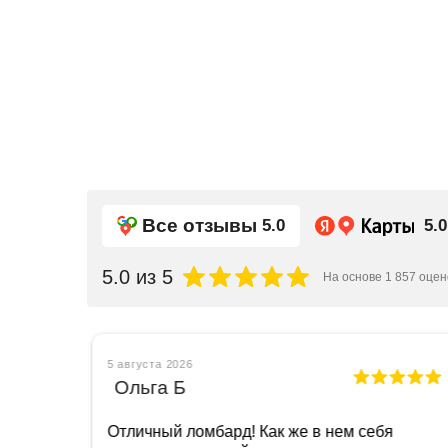
Все отзывы
5.0
5.0
5.0
из 5
На основе
1 857
оцен
5 августа 2026
Ольга Б
вился
Отличный ломбард! Как же в нем себя