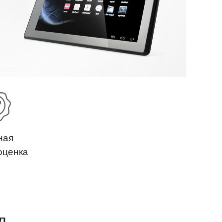
ная
оценка
д