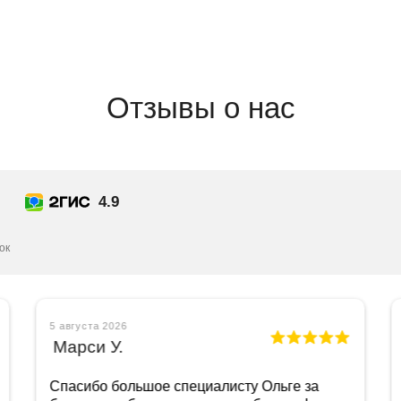
Отделение "Тёплый Ст
Новоясеневский пр-кт.
выход 4)
Отзывы о нас
4.9
ок
5 августа 2026
Марси У.
Спасибо большое специалисту Ольге за