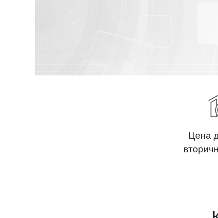
Цена 
вторич