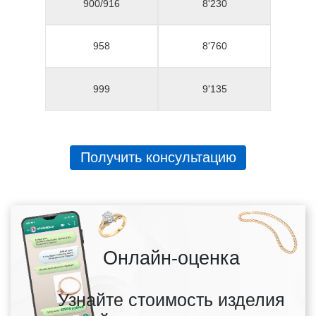
900/916
8'230
958
8'760
999
9'135
Получить консультацию
Онлайн-оценка
Узнайте стоимость изделия