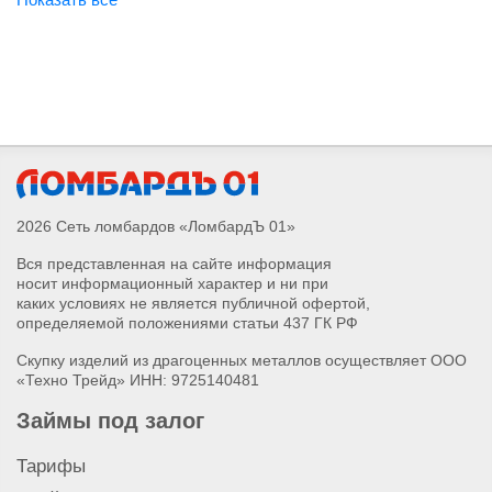
Продать золотые коронки
Продать золотые пусеты
Продать подвеску с бриллиантом
Продать браслет с бриллиантом
Продать колье с бриллиантом
Продать серьги с бриллиантом
Продать кольцо с бриллиантом
Продать золотой слиток
2026 Сеть ломбардов «ЛомбардЪ 01»
Продать лом золота
Вся представленная на сайте информация
Продать золотые запонки
носит информационный характер и ни при
Продать золотые часы
каких условиях не является публичной офертой,
Продать золотой крестик
определяемой положениями статьи 437 ГК РФ
Продать золотые монеты
Скупку изделий из драгоценных металлов осуществляет ООО
Продать золотое обручальное кольцо
«Техно Трейд» ИНН: 9725140481
Продать золотую подвеску
Займы под залог
Продать золотое колье
Продать золотую брошь
Тарифы
Продать золотой браслет