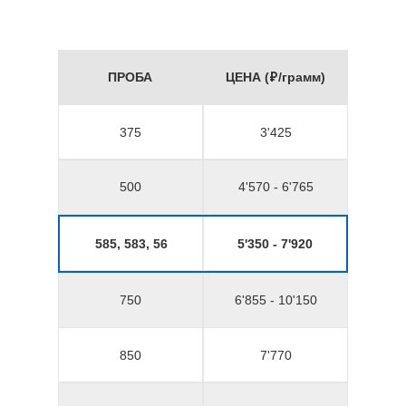
ПРОБА
ЦЕНА (₽/грамм)
375
3'425
500
4'570 - 6'765
585, 583, 56
5'350 - 7'920
750
6'855 - 10'150
850
7'770