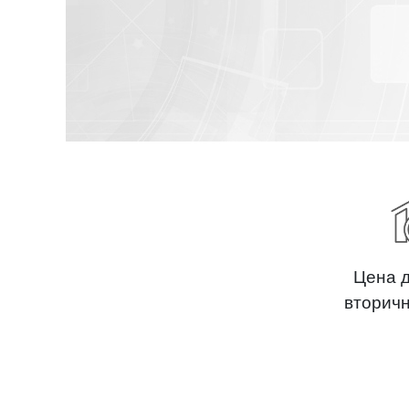
Цена 
вторич