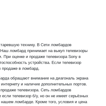
ая"
, 1/2 (метро «Сходненская», выход 2)
Подробнее
ан"
, 2Ас1, ТЦ "Твин Плаза" (метро «Тёплый Стан»,
Подробнее
старевшую технику. В Сети ломбардов
. Наш ломбард принимает на выкуп телевизоры
и. При оценке и продаже телевизора Sony в
отоспособность устройства. Если телевизор
и продаже в ломбард.
барда обращают внимание на диагональ экрана
 интернету и наличие дополнительных портов.
 продаже телевизора. Сеть ломбардов
если телевизор б/у, но он не имеет серьёзных
 нашем ломбарде. Кроме того, условия и цена