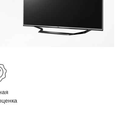
ная
оценка