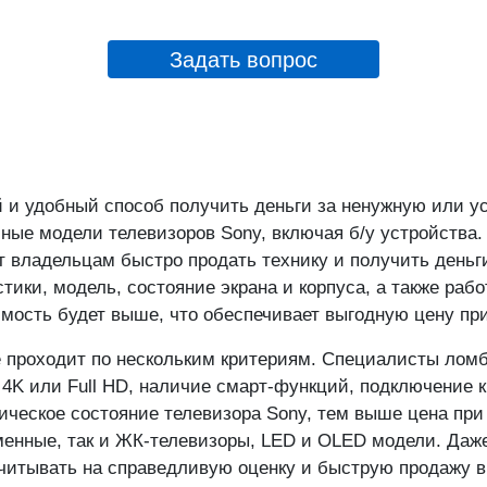
Отделение "Сходненск
Героев Панфиловцев ул
Задать вопрос
Отделение "Тёплый Ст
Новоясеневский пр-кт.
выход 4)
 и удобный способ получить деньги за ненужную или у
ные модели телевизоров Sony, включая б/у устройства
т владельцам быстро продать технику и получить деньг
ики, модель, состояние экрана и корпуса, а также раб
имость будет выше, что обеспечивает выгодную цену пр
е проходит по нескольким критериям. Специалисты лом
 4K или Full HD, наличие смарт-функций, подключение к
ческое состояние телевизора Sony, тем выше цена при
енные, так и ЖК-телевизоры, LED и OLED модели. Даже 
читывать на справедливую оценку и быструю продажу в