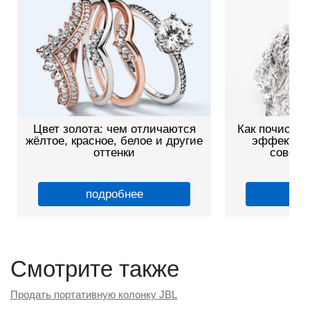
Цвет золота: чем отличаются
Как почистит
жёлтое, красное, белое и другие
эффективн
оттенки
советы
подробнее
по
Смотрите также
Продать портативную колонку JBL