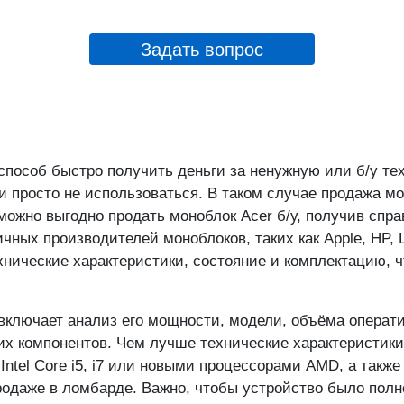
Отделение "Сходненск
Героев Панфиловцев ул
Задать вопрос
Отделение "Тёплый Ст
Новоясеневский пр-кт.
выход 4)
особ быстро получить деньги за ненужную или б/у техн
ли просто не использоваться. В таком случае продажа м
жно выгодно продать моноблок Acer б/у, получив спра
ных производителей моноблоков, таких как Apple, HP, L
хнические характеристики, состояние и комплектацию,
включает анализ его мощности, модели, объёма операти
гих компонентов. Чем лучше технические характеристик
ntel Core i5, i7 или новыми процессорами AMD, а так
одаже в ломбарде. Важно, чтобы устройство было полн