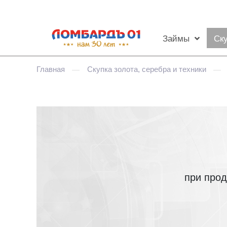
Займы
Ск
Главная
Скупка золота, серебра и техники
—
—
при про