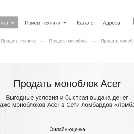
упка
Прием техники
Каталог
Адреса
Продать технику
Продать моноблок
Продать монобл
—
—
Продать моноблок Acer
Выгодные условия и быстрая выдача денег
даже моноблоков Acer в Сети ломбардов «Ломб
Онлайн-оценка