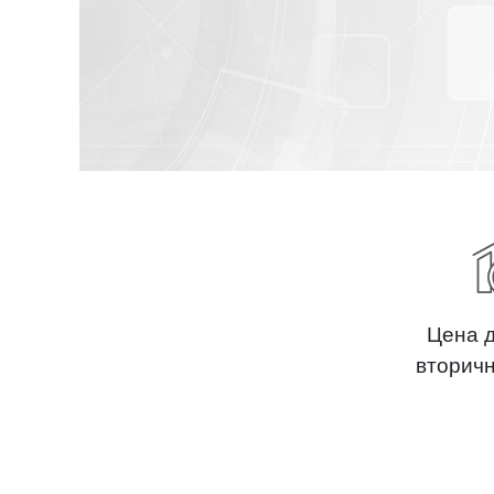
Цена 
вторич