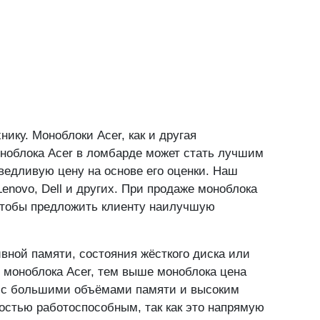
ая"
, 1/2 (метро «Сходненская», выход 2)
Подробнее
ан"
, 2Ас1, ТЦ "Твин Плаза" (метро «Тёплый Стан»,
Подробнее
ику. Моноблоки Acer, как и другая
оноблока Acer в ломбарде может стать лучшим
ведливую цену на основе его оценки. Наш
enovo, Dell и других. При продаже моноблока
 чтобы предложить клиенту наилучшую
вной памяти, состояния жёсткого диска или
и моноблока Acer, тем выше моноблока цена
же с большими объёмами памяти и высоким
остью работоспособным, так как это напрямую