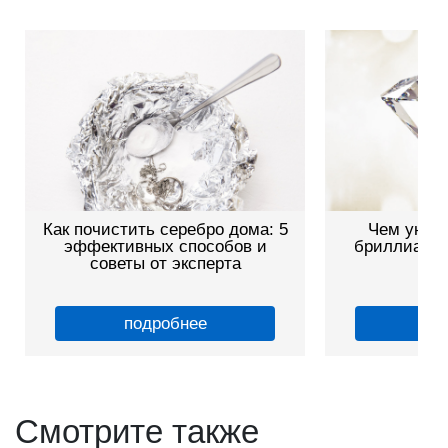
Как почистить серебро дома: 5
Чем уника
эффективных способов и
бриллианты
советы от эксперта
це
подробнее
по
Смотрите также