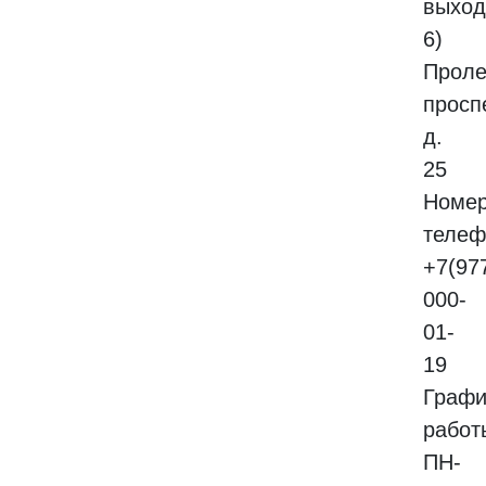
выход
6)
Проле
проспе
д.
25
Номе
телеф
+7(97
000-
01-
19
Графи
работ
ПН-