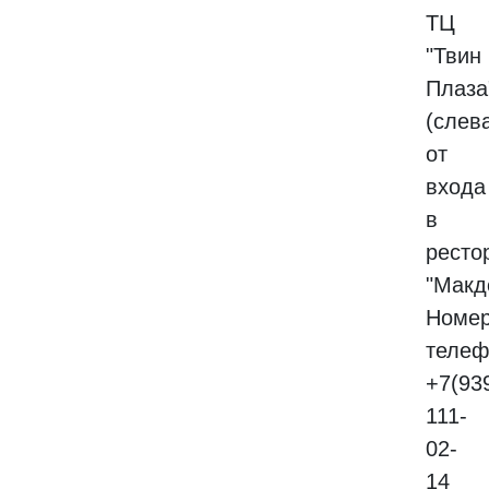
ТЦ
"Твин
Плаза
(слев
от
входа
в
ресто
"Макд
Номе
телеф
+7(93
111-
02-
14