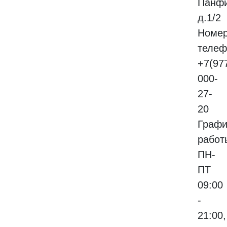
Панфи
д.1/2
Номе
телеф
+7(97
000-
27-
20
Графи
работ
ПН-
ПТ
09:00
-
21:00,