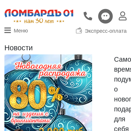
Меню
Экспресс-оплата
Новости
Само
врем
поду
о
ново
пода
для
себя