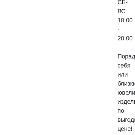
СБ-
ВС
10:00
-
20:00
Порад
себя
или
близк
ювел
издел
по
выгод
цене!