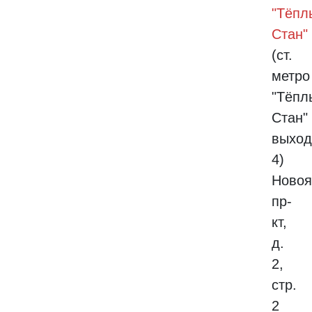
"Тёпл
Стан"
(ст.
метро
"Тёпл
Стан"
выход
4)
Новоя
пр-
кт,
д.
2,
стр.
2