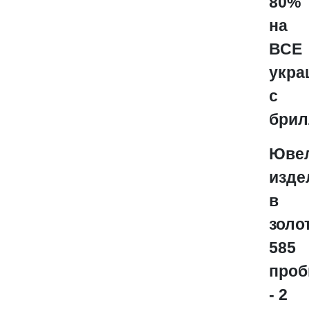
80%
на
ВСЕ
укра
с
брил
Юве
изде
в
золо
585
про
- 2