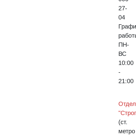
27-
04
Графи
работ
ПН-
ВС
10:00
-
21:00
Отдел
"Стро
(ст.
метро