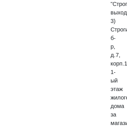
"Стро
выход
3)
Строг
б-
р,
д.7,
корп.
1-
ый
этаж
жилог
дома
за
магаз