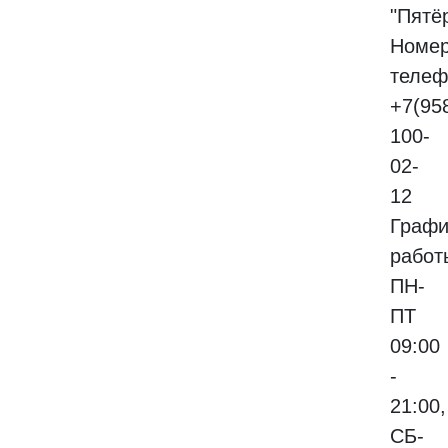
"Пятё
Номе
телеф
+7(95
100-
02-
12
Графи
работ
ПН-
ПТ
09:00
-
21:00,
СБ-